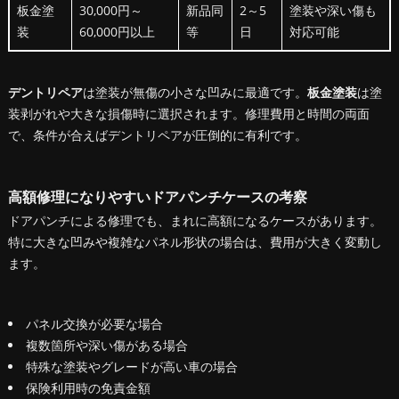
板金塗
30,000円～
新品同
2～5
塗装や深い傷も
装
60,000円以上
等
日
対応可能
デントリペア
は塗装が無傷の小さな凹みに最適です。
板金塗装
は塗
装剥がれや大きな損傷時に選択されます。修理費用と時間の両面
で、条件が合えばデントリペアが圧倒的に有利です。
高額修理になりやすいドアパンチケースの考察
ドアパンチによる修理でも、まれに高額になるケースがあります。
特に大きな凹みや複雑なパネル形状の場合は、費用が大きく変動し
ます。
パネル交換が必要な場合
複数箇所や深い傷がある場合
特殊な塗装やグレードが高い車の場合
保険利用時の免責金額