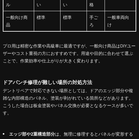
ル
い
い
格
一般向け商
標準
標準
手ご
一般車両向
品
ろ
け
プロ用は精密な作業や高級車に最適ですが、一般向け商品はDIYユー
ザーやコスト重視の方におすすめです。用途や目的に合わせて選ぶ
ことで、作業効率や仕上がりが大きく変わります。
ドアパンチ修理が難しい場所の対処方法
デントリペアで対応できない場所としては、ドアのエッジ部分や複
雑な内部構造のパネル、塗装が剥がれている箇所などがあります。
こうした場合は板金塗装やパネル交換が必要となるケースが多いで
す。
エッジ部や2重構造部分
は、無理に修理するとパネルが変形する