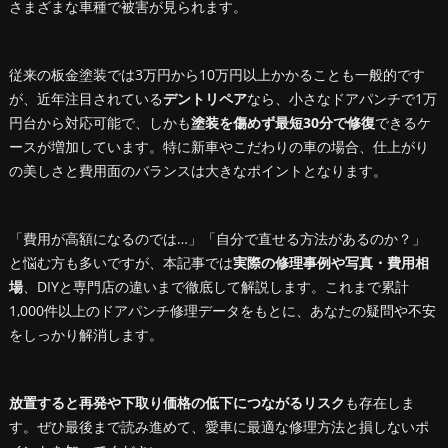
さまざまな車種で被害が見られます。
従来の板金塗装では3万円から10万円以上かかることも一般的です
が、近年注目されている
デントリペア
なら、小さなドアパンチで1万
円台から対応可能で、しかも
塗装を傷めず最短30分で修復
できるケ
ースが増加しています。特に新車やこだわりの車の場合、仕上がり
の美しさと費用面のバランスは大きなポイントとなります。
「費用が高額になるのでは…」「自分で直せる方法があるのか？」
と悩む方も多いですが、本記事では
実際の修理事例や写真・費用相
場
、DIYと専門店の違いまで徹底して解説します。これまで累計
1,000件以上のドアパンチ修理データをもとに、あなたの疑問や不安
をしっかり解消します。
放置すると再発や下取り価格の低下につながるリスク
も存在しま
す。ぜひ最後まで読み進めて、愛車に最適な修理方法と損しないポ