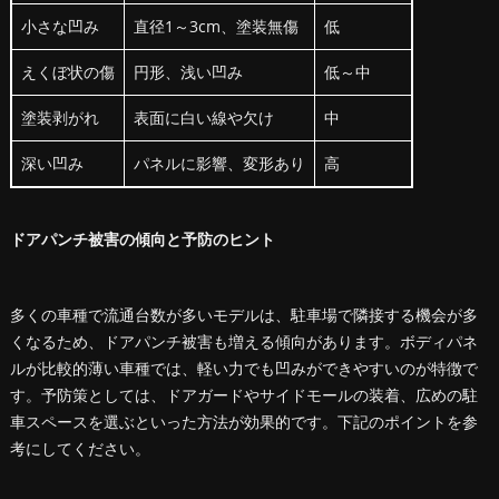
小さな凹み
直径1～3cm、塗装無傷
低
えくぼ状の傷
円形、浅い凹み
低～中
塗装剥がれ
表面に白い線や欠け
中
深い凹み
パネルに影響、変形あり
高
ドアパンチ被害の傾向と予防のヒント
多くの車種で流通台数が多いモデルは、駐車場で隣接する機会が多
くなるため、ドアパンチ被害も増える傾向があります。ボディパネ
ルが比較的薄い車種では、軽い力でも凹みができやすいのが特徴で
す。予防策としては、ドアガードやサイドモールの装着、広めの駐
車スペースを選ぶといった方法が効果的です。下記のポイントを参
考にしてください。