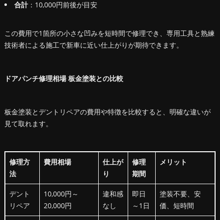
合計
：10,000円前後が目安
この費用で1箇所の小さな凹みを短時間で修理でき、専用工具と熟練
技術者による施工で新車に近い仕上がりが期待できます。
ドアパンチ修理相場 板金塗装との比較
板金塗装とデントリペアの費用や特徴を比較すると、明確な違いが
見て取れます。
修理方
費用相場
仕上が
修理
メリット
法
り
期間
デント
10,000円～
違和感
即日
塗装不要、安
リペア
20,000円
なし
～1日
価、短時間