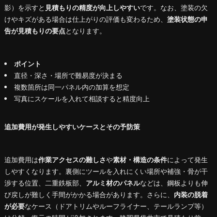
影）を示すと
見積もりの精度が向上しやすい
です。なお、塗装の欠
けやキズがある場合は仕上がりの評価も変わるため、
塗装状態の申
告が見積もりの要点
となります。
ポイント
直径・深さ・場所で難易度が決まる
複数箇所は同一パネル内の加算を想定
写真にスケールを入れて相談すると精度向上
追加費用が発生しやすいケースとその予防策
追加費用は
作業アクセスの難しさ
や
素材・構造の条件
によって発生
しやすくなります。裏側にツールを入れにくい場所や補強・骨が干
渉する位置、二重鉄板部、
アルミ材のパネル
などは、鋼板よりも伸
び戻しが難しく手間がかかる場合があります。さらに、
内装の脱着
が必要
なケース（ドアトリムやルーフライナー、テールランプ等）