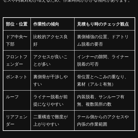
部位・位置
作業性の傾向
見積もり時のチェック観点
ドア中央〜
比較的アクセス良
裏側補強の位置、ドアトリ
下部
好
ム脱着の要否
フロントフ
アクセスが良いこ
インナーの隙間、ライナー
ェンダー
とが多い
脱着の可否
ボンネット
裏側骨が干渉しや
骨位置とへこみの重なり、
すい
素材（アルミ有無）
ルーフ
ライナー脱着が前
内装脱着、サンルーフ有
提になりやすい
無、複数箇所の数
リアフェン
二重構造で難度が
テール側からのアクセスや
ダー
上がりやすい
内張の作業範囲