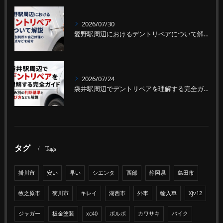
2026/07/30
愛野駅周辺におけるデントリペアについて解説｜凹み別判断や自己修理の注意点などを紹介
2026/07/24
袋井駅周辺でデントリペアを理解する完全ガイド｜凹み別の判断基準と選び方なども解説
タグ
Tags
掛川市
安い
早い
シエンタ
西部
静岡県
島田市
牧之原市
菊川市
キレイ
湖西市
外車
輸入車
Xjv12
ジャガー
板金塗装
xc40
ボルボ
カワサキ
バイク