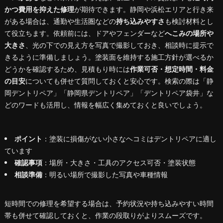
かつ費用を抑えた修理
が期待できます。静岡や浜松エリアと行き来
がある場合は、通勤や生活圏などの
持ち込みやすさ
も検討材料とし
て役立ちます。依頼前には、ドアやフェンダーなど
へこみの場所や
大きさ
、光の下での見え方を写真で撮影しておき、相談時に提示で
きるように準備しましょう。塗装面を維持する施工方針が選べるか
どうかを確認するため、見積もり時には
作業可否・想定時間・料金
の目安
についても併せて質問しておくと安心です。検索の際は「静
岡デントリペア」「静岡県デントリペア」「デントリペア袋井」な
どのワードも活用し、情報を幅広く集めておくと良いでしょう。
ポイント
：塗装に損傷がない小さなヘコミはデントリペアに適し
ています
確認事項
：場所・大きさ・工具のアクセス可否・塗装状態
相談準備
：明るい場所で撮影した写真や車種情報
短時間での修理を希望する場合は、予約状況や持ち込みやすい時間
帯も併せて確認しておくと、作業の段取りがよりスムーズです。