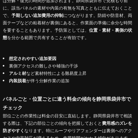
は分解・復元の時間が追加されます。静岡県袋井市で見積もり前
に、該当パネルの素材や内装の有無を写真とともに伝えておくこと
で、
予期しない追加費用の抑制
につながります。防錆や防音材、両
面テープなどの粘着材が裏側にあると、作業面の準備に余分な時間
を要することもあります。予防策としては、
位置・素材・裏側の状
態
を分かる範囲で共有することが有効です。
想定されやすい追加要因
裏側アクセスの難しさや補強の干渉
アルミ材
など素材特性による難易度上昇
内装脱着
が伴う分解作業の追加
パネルごと・位置ごとに違う料金の傾向を静岡県袋井市で
チェック
部位ごとの作業性は料金の目安に直結します。静岡県袋井市で相談
する際は、下記の部位ごとの傾向を把握しておくと
費用感のズレを
防ぎやすく
なります。特にルーフやリアフェンダーは裏側へのアク
セスや内装対応が増えるため、作業時間がかかる傾向があります。