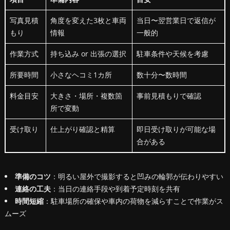
写真見積
角度を変えた3枚と車両
当日〜翌営業日で返信が
もり
情報
一般的
作業方式
持ち込み or 出張の選択
駐車条件や天候を考慮
所要時間
小さなヘコミ1カ所
数十分〜数時間
料金目安
大きさ・場所・複数箇
事前見積もりで確認
所で変動
受け取り
仕上がり確認と精算
即日受け取りが可能な場
合がある
準備のコツ
：明るい屋外で撮影すると凹みの輪郭が伝わりやすい
連絡の工夫
：当日の連絡手段や到着予定時刻を共有
時間短縮
：駐車場所の確保や車内の荷物を減らすことで作業がス
ムーズ