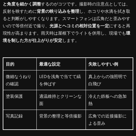
と角度を細かく調整
するのがコツです。撮影時の注意点としては、
反射を映すために
背景の映り込みを整理
し、ホコリや水滴を拭き取
ると判断がしやすくなります。スマートフォンは広角だと歪みやす
いので等倍付近で撮り、
光源とヘコミの相対位置を一定
にすると再
現性が高まります。雨天時は屋根下でライトを併用し、現場でも
環
境を制した方が仕上がりが安定
します。
目的
最適な設定
失敗しやすい例
微細なうねり
LEDを浅角で当てて縞
真上からの強照明で
の確認
を伸ばす
白飛び
塗装保護
適温維持とクリーンな
冷えた鉄板への急加
面
熱
写真記録
背景の整理と等倍撮影
広角での近接撮影に
よる歪み