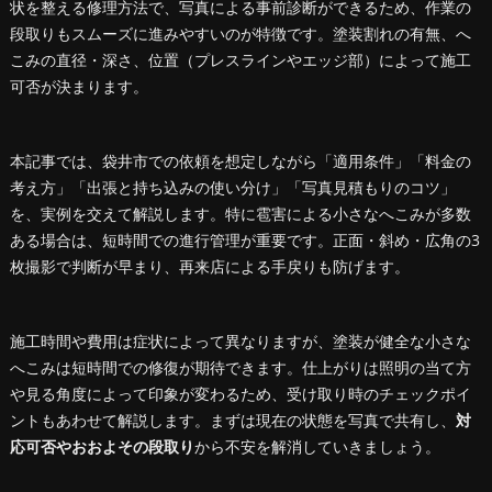
状を整える修理方法で、写真による事前診断ができるため、作業の
段取りもスムーズに進みやすいのが特徴です。塗装割れの有無、へ
こみの直径・深さ、位置（プレスラインやエッジ部）によって施工
可否が決まります。
本記事では、袋井市での依頼を想定しながら「適用条件」「料金の
考え方」「出張と持ち込みの使い分け」「写真見積もりのコツ」
を、実例を交えて解説します。特に雹害による小さなへこみが多数
ある場合は、短時間での進行管理が重要です。正面・斜め・広角の3
枚撮影で判断が早まり、再来店による手戻りも防げます。
施工時間や費用は症状によって異なりますが、塗装が健全な小さな
へこみは短時間での修復が期待できます。仕上がりは照明の当て方
や見る角度によって印象が変わるため、受け取り時のチェックポイ
ントもあわせて解説します。まずは現在の状態を写真で共有し、
対
応可否やおおよその段取り
から不安を解消していきましょう。