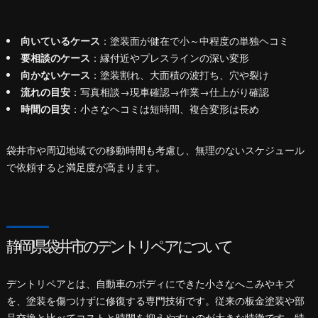
向いているケース
：塗装面が健在で小～中程度の単独ヘコミ
要相談のケース
：縁付近やプレスラインの深い変形
向かないケース
：塗装割れ、大面積の波打ち、穴や裂け
流れの目安
：写真相談→現車確認→作業→仕上がり確認
時間の目安
：小さなヘコミは短時間、複合変形は長め
袋井市や周辺地域での移動時間も考慮し、無理のないスケジュール
で依頼すると満足度が高まります。
静岡県袋井市のデントリペアについて
デントリペアとは、自動車のボディにできた小さなへこみやキズ
を、塗装を傷つけずに修復する専門技術です。従来の板金塗装や部
品交換と比べてコストと時間を抑えやすいのが大きな特徴です。特