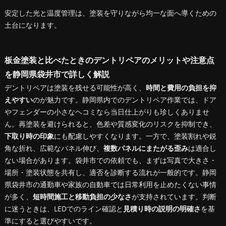
安定した光と温度管理は、塗装を守りながら均一な面へ導くための
土台になります。
板金塗装と比べたときのデントリペアのメリットや注意点
を静岡県袋井市で詳しく解説
デントリペアは塗装を残せる可能性が高く、
時間と費用の負担を抑
えやすい
のが魅力です。静岡県内でのデントリペア作業では、ドア
やフェンダーの小さなヘコミなら当日仕上がりも珍しくありませ
ん。再塗装を避けられると、色差や質感変化のリスクを抑制でき、
下取り時の印象
にも配慮しやすくなります。一方で、塗装割れや鋭
角な折れ、広範なパネル伸び、
複数パネルにまたがる歪み
は適合し
ない場合があります。袋井市での依頼でも、まずは写真で大きさ・
場所・塗装状態を共有し、適否を診断する流れが一般的です。静岡
県袋井市の通勤車や家族の自動車では日常利用を止めたくない事情
が多く、
短時間施工と移動負担の少なさ
が支持されています。判断
に迷うときは、LEDでのライン確認と
見積り時の説明の明確さ
を基
準にすると選びやすいです。