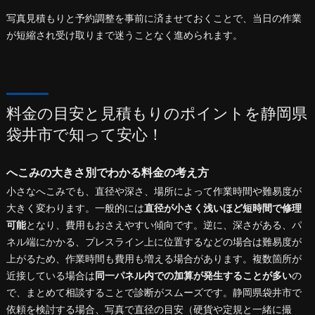
写真見積もりと予約調整を事前に済ませておくことで、当日の作業
が短縮され受け取りまで迷うことなく進められます。
料金の目安と見積もりのポイントを静岡県
袋井市で知って安心！
へこみの大きさ別でわかる料金の考え方
小さなへこみでも、直径や深さ、場所によって作業時間や難易度が
大きく変わります。一般的には
直径が小さく浅いほど短時間で修理
可能
となり、費用もおさえやすい傾向です。逆に、深さがある、パ
ネル端にかかる、プレスライン上に位置するなどの場合は難易度が
上がるため、作業時間も費用も増える場合があります。複数箇所が
近接している場合は
同一パネル内での加算が発生することが多い
の
で、まとめて相談することで診断がスムーズです。静岡県袋井市で
依頼を検討する場合、写真で直径の目安（硬貨や定規と一緒に撮