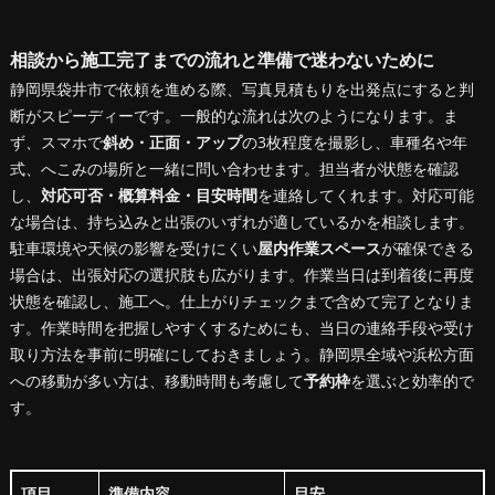
相談から施工完了までの流れと準備で迷わないために
静岡県袋井市で依頼を進める際、写真見積もりを出発点にすると判
断がスピーディーです。一般的な流れは次のようになります。ま
ず、スマホで
斜め・正面・アップ
の3枚程度を撮影し、車種名や年
式、へこみの場所と一緒に問い合わせます。担当者が状態を確認
し、
対応可否・概算料金・目安時間
を連絡してくれます。対応可能
な場合は、持ち込みと出張のいずれが適しているかを相談します。
駐車環境や天候の影響を受けにくい
屋内作業スペース
が確保できる
場合は、出張対応の選択肢も広がります。作業当日は到着後に再度
状態を確認し、施工へ。仕上がりチェックまで含めて完了となりま
す。作業時間を把握しやすくするためにも、当日の連絡手段や受け
取り方法を事前に明確にしておきましょう。静岡県全域や浜松方面
への移動が多い方は、移動時間も考慮して
予約枠
を選ぶと効率的で
す。
項目
準備内容
目安