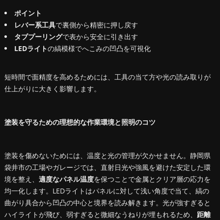
ポイント
レバー系工具
で裏側から精密に押し戻す
タブプーリング
で表から安全に引き出す
LEDライト
の縞模様でへこみの凹凸を可視化
短時間で面精度を高めるためには、工具の当て方や光の読み取りが
仕上がりに大きく影響します。
塗装を守るための理想的な作業環境と照明のコツ
塗装を傷めないためには、温度と光の管理が欠かせません。静岡県
袋井市の工場やガレージでは、直射日光や強風を避けた安定した環
境を整え、
適度なパネル温度
を保つことで金属とクリア層の応力を
均一化します。LEDライトはパネルに対して浅い角度で当て、縞の
曲がり具合から凹凸の中心と境界を読み解きます。光が強すぎると
ハイライトが飛び、弱すぎると微細なうねりが埋もれるため、
距離