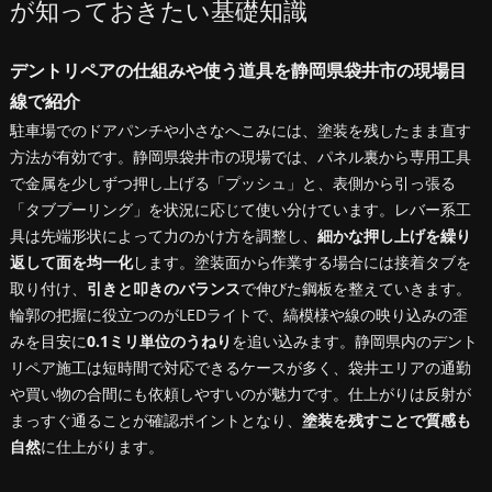
が知っておきたい基礎知識
デントリペアの仕組みや使う道具を静岡県袋井市の現場目
線で紹介
駐車場でのドアパンチや小さなへこみには、塗装を残したまま直す
方法が有効です。静岡県袋井市の現場では、パネル裏から専用工具
で金属を少しずつ押し上げる「プッシュ」と、表側から引っ張る
「タブプーリング」を状況に応じて使い分けています。レバー系工
具は先端形状によって力のかけ方を調整し、
細かな押し上げを繰り
返して面を均一化
します。塗装面から作業する場合には接着タブを
取り付け、
引きと叩きのバランス
で伸びた鋼板を整えていきます。
輪郭の把握に役立つのがLEDライトで、縞模様や線の映り込みの歪
みを目安に
0.1ミリ単位のうねり
を追い込みます。静岡県内のデント
リペア施工は短時間で対応できるケースが多く、袋井エリアの通勤
や買い物の合間にも依頼しやすいのが魅力です。仕上がりは反射が
まっすぐ通ることが確認ポイントとなり、
塗装を残すことで質感も
自然
に仕上がります。