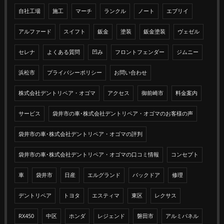
自社工場
施工
マーチ
ランクル
ノート
エブリイ
アルファード
スイフト
鈑金
塗装
鈑金塗装
ヴェゼル
セレナ
よくある質問
凹み
フロントフェンダー
ジムニー
浜松市
プライバシーポリシー
お問い合わせ
株式会社デントリペア・オゴマ
アクセス
御前崎市
料金案内
サービス
袋井市の車･株式会社デントリペア・オゴマのお客様の声
袋井市の車･株式会社デントリペア・オゴマの評判
袋井市の車･株式会社デントリペア・オゴマの口コミ情報
コンセプト
車
袋井市
日産
エルグランド
バックドア
修理
デントリペア
トヨタ
エスティマ
東区
レクサス
RX450
中区
ホンダ
レジェンド
磐田市
アルミパネル