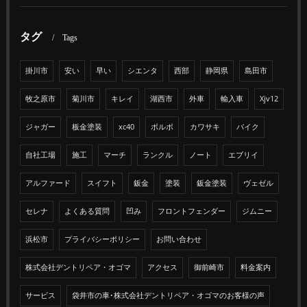
タグ
Tags
掛川市
安い
早い
シエンタ
西部
静岡県
島田市
牧之原市
菊川市
キレイ
湖西市
外車
輸入車
Xjv12
ジャガー
板金塗装
xc40
ボルボ
カワサキ
バイク
自社工場
施工
マーチ
ランクル
ノート
エブリイ
アルファード
スイフト
鈑金
塗装
鈑金塗装
ヴェゼル
セレナ
よくある質問
凹み
フロントフェンダー
ジムニー
浜松市
プライバシーポリシー
お問い合わせ
株式会社デントリペア・オゴマ
アクセス
御前崎市
料金案内
サービス
袋井市の車･株式会社デントリペア・オゴマのお客様の声